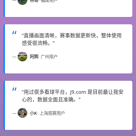
林哥
· 福建用户
“直播画面清晰，赛事数据更新快，整体使用
感受很流畅。”
阿辉
· 广州用户
“用过很多看球平台，j9.com 是目前最让我安
心的，数据全面且准确。”
小K
· 上海观赛用户