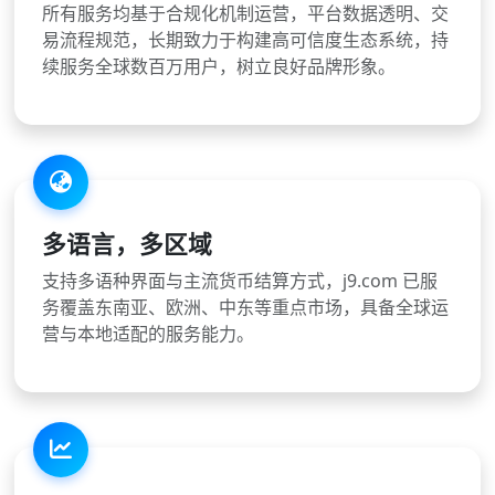
所有服务均基于合规化机制运营，平台数据透明、交
易流程规范，长期致力于构建高可信度生态系统，持
续服务全球数百万用户，树立良好品牌形象。
多语言，多区域
支持多语种界面与主流货币结算方式，j9.com 已服
务覆盖东南亚、欧洲、中东等重点市场，具备全球运
营与本地适配的服务能力。