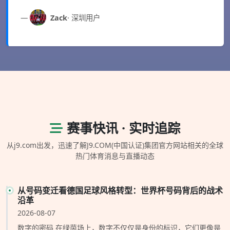
Zack
· 深圳用户
赛事快讯 · 实时追踪
从j9.com出发，迅速了解J9.COM(中国认证)集团官方网站相关的全球
热门体育消息与直播动态
从号码变迁看德国足球风格转型：世界杯号码背后的战术
沿革
2026-08-07
数字的密码 在绿茵场上，数字不仅仅是身份的标识，它们更像是