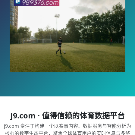
j9.com · 值得信赖的体育数据平台
j9.com 专注于构建一个以赛事内容、数据服务与智能分析为
核心的数字生态平台，聚焦全球体育用户的实时信息与多终