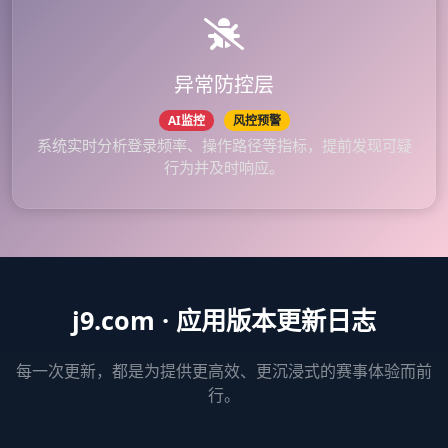
异常防控层
AI监控
风控预警
系统实时分析登录频率、操作路径等指标，提前发现可疑
行为并及时响应。
j9.com · 应用版本更新日志
每一次更新，都是为提供更高效、更沉浸式的赛事体验而前
行。