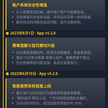
账户系统安全性增强
引入双重验证机制，提升用户资产与数据安全。
支持查看历史登录设备，异常访问可第一时间排查。
解决验证码间歇性延迟问题，提升注册体验。
2023年8月1日 · App v5.2.8
赛事提醒与首页模块升级
优化赛事提醒组件，新增浮动提醒条，查看更直观。
推出“今日焦点赛事”桌面小组件，重要赛事不错过。
历史数据筛选功能加强，查阅记录更省力。
2023年6月10日 · App v5.2.0
智能推荐系统首度上线
基于用户过往浏览行为推荐高热度体育赛事。
“猜你喜欢”模块上线，个性内容推送更贴合偏好。
冷启动时间优化，首页加载效率提升约 30%。