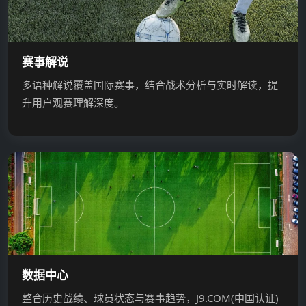
赛事解说
多语种解说覆盖国际赛事，结合战术分析与实时解读，提
升用户观赛理解深度。
数据中心
整合历史战绩、球员状态与赛事趋势，J9.COM(中国认证)