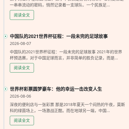
一串串流动的密码，悄然记录着一支球队、一个民族足...
阅读全文
中国队的2021世界杯征程：一段未完的足球故事
2026-08-07
中国队的2021世界杯征程：一段未完的足球故事 2021年的世界
杯预选赛，对于中国足球而言，并非简单的胜负记录，而是...
阅读全文
世界杯彩票圆梦豪车：他的幸运一击改变人生
2026-08-06
深夜的便利店与一张彩票 那是2018年夏天一个闷热的午夜，莫斯
科的绿茵场上，一场激战正酣。而在地球另一端，中国...
阅读全文