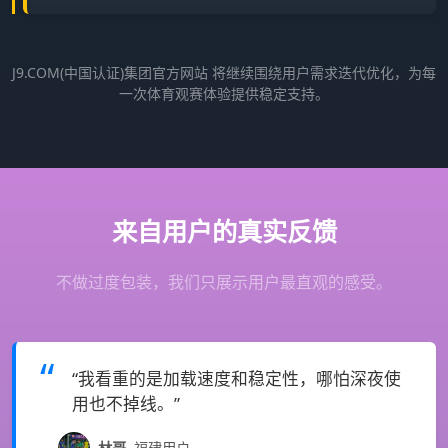
J9.COM(中国认证)集团官方网站 将继续围绕用户需求迭代优化，为每
一次体育观赛体验提供稳定支持。
来自用户的真实反馈
不做过度包装，我们只展示用户最直观的感受。
“我看重的是加载速度和稳定性，哪怕深夜使
用也不掉线。”